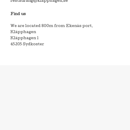
restaurang@klapphagen.se
Find us
We are located 800m from Ekenäs port.
Kläpphagen
Kläpphagen 1
45205 Sydkoster