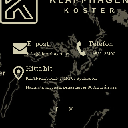
E-post
Telefon
info@klapphagen.se
+46526-22100
Hitta hit
KLÄPPHAGEN 1, 452 05 Sydkoster
Närmsta brygga Ekenäs ligger 800m från oss