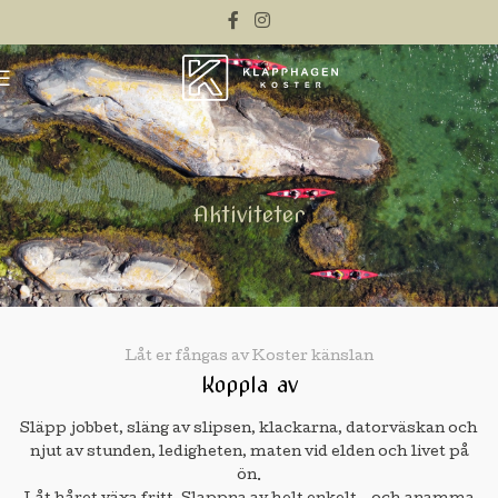
Aktiviteter
Låt er fångas av Koster känslan
Koppla av
Släpp jobbet, släng av slipsen, klackarna, datorväskan och
njut av stunden, ledigheten, maten vid elden och livet på
ön.