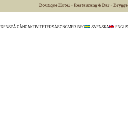
Boutique Hotel - Restaurang & Bar - Brygge
ERENS
PÅ GÅNG
AKTIVITETER
SÄSONG
MER INFO
SVENSKA
ENGLI