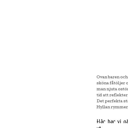
Ovan baren och 
sköna fåtöljer 
man njuta ostör
tid att reflekt
Det perfekta stä
Hyllan rymmer 
Här har vi nå