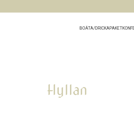
BO
ÄTA/DRICKA
PAKET
KONF
Hyllan