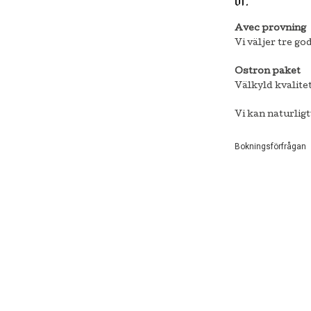
ut.
Avec provning
Vi väljer tre go
Ostron paket
Välkyld kvalit
Vi kan naturlig
Bokningsförfrågan