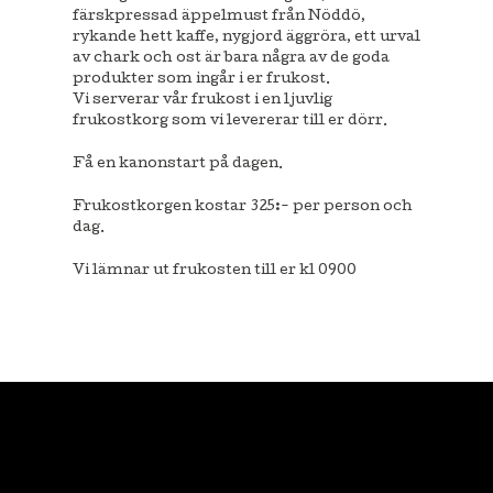
färskpressad äppelmust från Nöddö,
rykande hett kaffe, nygjord äggröra, ett urval
av chark och ost är bara några av de goda
produkter som ingår i er frukost.
Vi serverar vår frukost i en ljuvlig
frukostkorg som vi levererar till er dörr.
Få en kanonstart på dagen.
Frukostkorgen kostar 325:- per person och
dag.
Vi lämnar ut frukosten till er kl 0900