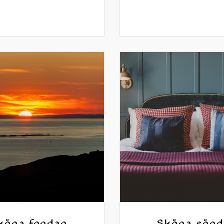
köna fredag
Sköna sönd