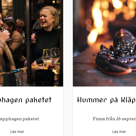
phagen paketet
Hummer på Kläp
äpphagen paketet
Finns från 26 sept
Läs mer
Läs mer