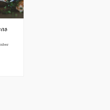
ens
ember