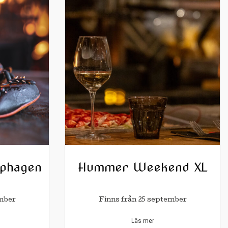
phagen
Hummer Weekend XL
ember
Finns från 25 september
Läs mer