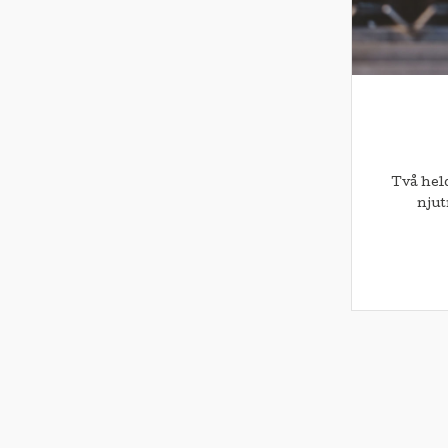
Två hel
njut