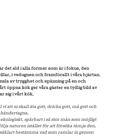
r det eld i alla former som är i fokus, den
rillar, i vedugnen och framförallt i våra hjärtan.
nsla av trygghet och spänning på en och
t öppna kök ger våra gäster en tydlig bild av
 sig i vårt kök.
 vi att ni skall äta gott, dricka gott, må gott och
mhändertagna.
 ekologiskt, spårbart i så stor mån som möjligt
följa naturen istället för att försöka tämja den.
 såklart bestämma vad som ramlar in genom