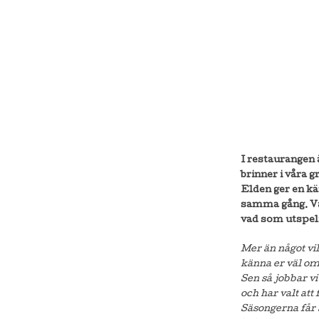
I restaurangen ä
brinner i våra g
Elden ger en kä
samma gång. Vår
vad som utspelar
Mer än något vill
känna er väl o
Sen så jobbar vi
och har valt att 
Säsongerna får