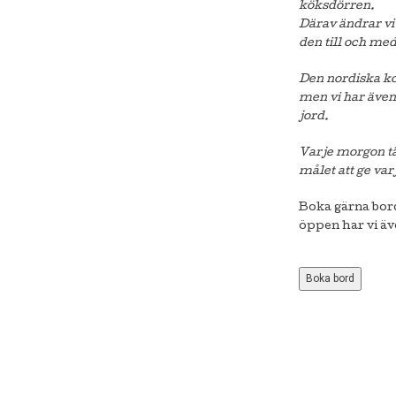
köksdörren.
Därav ändrar vi
den till och med
Den nordiska ko
men vi har äve
jord.
Varje morgon tä
målet att ge va
Boka gärna bor
öppen har vi äve
Boka bord