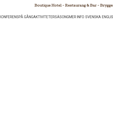
Boutique Hotel - Restaurang & Bar - Brygge
KONFERENS
PÅ GÅNG
AKTIVITETER
SÄSONG
MER INFO
SVENSKA
ENGLI