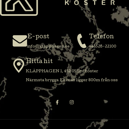
E-post
Telefon
info@klapphagen.se
+46526-22100
Hitta hit
KLÄPPHAGEN 1, 452 05 Sydkoster
Närmsta brygga Ekenäs ligger 800m från oss